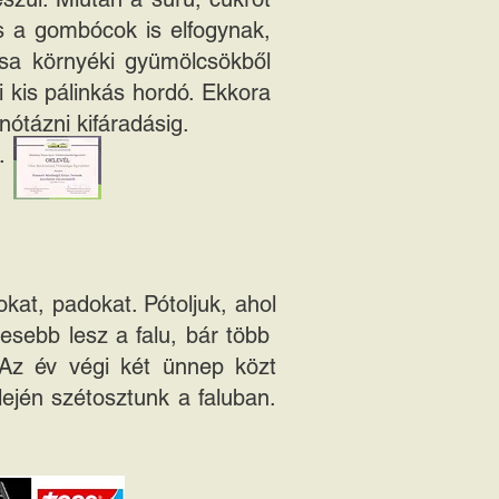
és a gombócok is elfogynak,
Tésa környéki gyümölcsökből
vi kis pálinkás hordó. Ekkora
nótázni kifáradásig.
.
okat, padokat. Pótoljuk, ahol
desebb lesz a falu, bár több
 Az év végi két ünnep közt
elején szétosztunk a faluban.