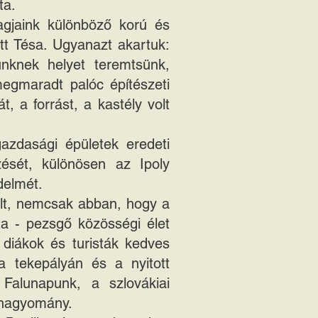
ta.
tagjaink különböző korú és
tt Tésa. Ugyanazt akartuk:
ünknek helyet teremtsünk,
 megmaradt palóc építészeti
, a forrást, a kastély volt
azdasági épületek eredeti
zését, különösen az Ipoly
delmét.
olt, nemcsak abban, hogy a
a - pezsgő közösségi élet
 diákok és turisták kedves
 a tekepályán és a nyitott
Falunapunk, a szlovákiai
r hagyomány.