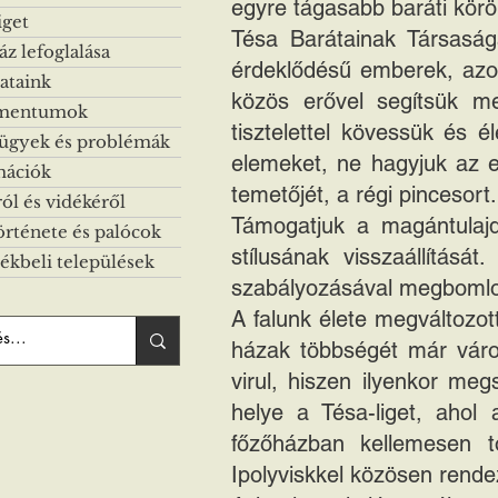
egyre tágasabb baráti körö
iget
Tésa Barátainak Társasága
z lefoglalása
érdeklődésű emberek, azon
ataink
közös erővel segítsük me
mentumok
tisztelettel kövessük és é
 ügyek és problémák
elemeket, ne hagyjuk az en
mációk
temetőjét, a régi pincesort.
ról és vidékéről
Támogatjuk a magántulajd
örténete és palócok
stílusának visszaállítás
ékbeli települések
szabályozásával megbomlott
A falunk élete megváltozo
házak többségét már váro
virul, hiszen ilyenkor me
helye a Tésa-liget, ahol 
főzőházban kellemesen tö
Ipolyviskkel közösen rende