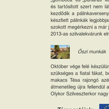
és tartósított szert nem l
kezdődik a pálinkaverseny
készített pálinkák legjobbj
szokott megérkezni a már jó
2013-as szilvalekvárunk el
Őszi munkák
Október vége felé készülünk
szükséges a fiatal fákat, 
makacs Tésa rajongó azér
átmenetileg újra fellendül 
Olykor Szilveszterkor nagy 