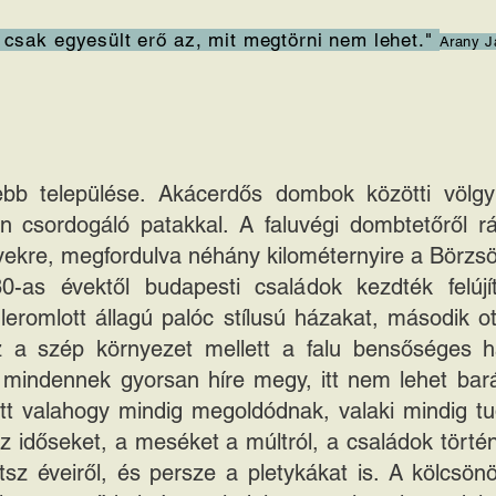
 csak egyesült erő az, mit megtörni nem lehet."
Arany J
ebb települése. Akácerdős dombok közötti völg
n csordogáló patakkal. A faluvégi dombtetőről r
gyekre, megfordulva néhány kilométernyire a Börzsö
80-as évektől budapesti családok kezdték felúj
 leromlott állagú palóc stílusú házakat, második
a szép környezet mellett a falu bensőséges han
 mindennek gyorsan híre megy, itt nem lehet bar
itt valahogy mindig megoldódnak, valaki mindig tu
z időseket, a meséket a múltról, a családok történ
 tsz éveiről, és persze a pletykákat is. A kölcsö