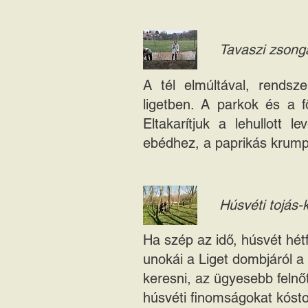
Tavaszi zsong
A tél elmúltával, rendsz
ligetben. A parkok és a f
Eltakarítjuk a lehullott
ebédhez, a paprikás krumpl
Húsvéti tojás-
Ha szép az idő, húsvét hétf
unokái a Liget dombjáról a
keresni, az ügyesebb felnő
húsvéti finomságokat kóstol