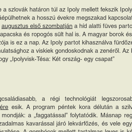
a szlovák határon túl az Ipoly mellett fekszik Ipo
jjáépülhetnek a hosszú évekre megszakad kapcsolat
l
augusztus első szombatján
a híd alatti füves part
rapacska és ropogós sült hal is. A magyar borok és
ozója is ez a nap. Az Ipoly partot kihasználva fürdő
ulatsághoz a viskiek gondoskodnak a zenéről. Az Ipol
ogy „Ipolyvisk-Tésa: Két ország- egy csapat”
gcsaládiasabb, a régi technológiát legszoro
ére
esik. A program péntek kora délután a szil
mondják: a „faggatással” folytatódik. Másnap reg
adalmas kavarással járó lekvárfőzés, és vele egy
zítése. A gombócok mellett tartalmas leves is ké