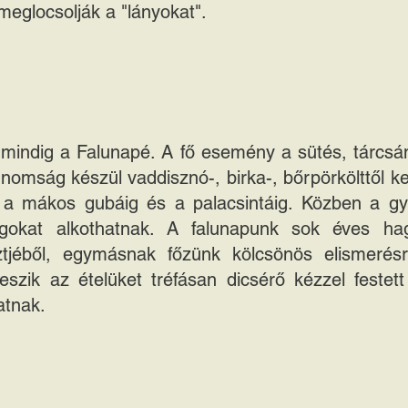
meglocsolják a "lányokat".
mindig a Falunapé. A fő esemény a sütés, tárcsán
nomság készül vaddisznó-, birka-, bőrpörkölttől ke
, a mákos gubáig és a palacsintáig. Közben a g
lgokat alkothatnak. A falunapunk sok éves h
ztjéből, egymásnak főzünk kölcsönös elismerés
veszik az ételüket tréfásan dicsérő kézzel festet
atnak.