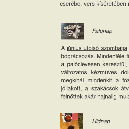
cserébe, vers kíséretében 
Falunap
A
június utolsó szombatja
bográcsozás. Mindenféle fi
a palóclevesen keresztül
változatos kézműves do
megkínál mindenkit a fő
jóllakott, a szakácsok át
felnőttek akár hajnalig mul
Hídnap​​​