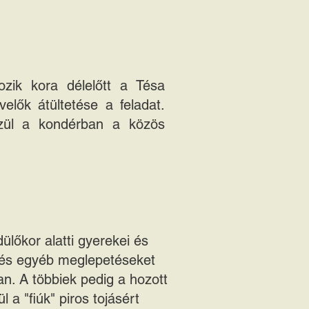
ozik kora délelőtt a Tésa
elők átültetése a feladat.
észül a kondérban a közös
ülőkor alatti gyerekei és
t és egyéb meglepetéseket
an. A többiek pedig a hozott
 a "fiúk" piros tojásért