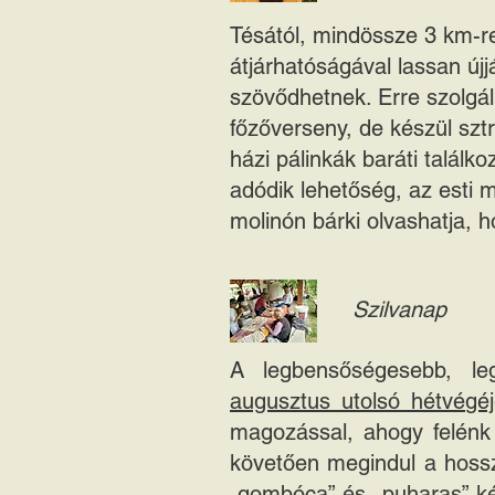
Tésától, mindössze 3 km-re 
átjárhatóságával lassan ú
szövődhetnek. Erre szolgá
főzőverseny, de készül szt
házi pálinkák baráti találk
adódik lehetőség, az esti m
molinón bárki olvashatja, h
Szilvanap
A legbensőségesebb, le
augusztus utolsó hétvégéj
magozással, ahogy felénk 
követően megindul a hossz
„gombóca” és „puharas” kés