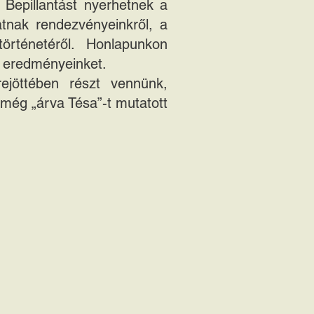
 Bepillantást nyerhetnek a
atnak rendezvényeinkről, a
örténetéről. Honlapunkon
t eredményeinket.
rejöttében részt vennünk,
még „árva Tésa”-t mutatott