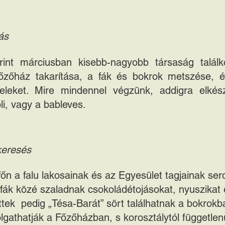
ás
erint márciusban kisebb-nagyobb társaság találk
őzőház takarítása, a fák és bokrok metszése, év
 leveleket. Mire mindennel végzünk, addigra elk
i, vagy a bableves.
keresés
őn a falu lakosainak és az Egyesület tagjainak serd
 fák közé szaladnak csokoládétojásokat, nyuszika
ttek pedig „Tésa-Barát” sört találhatnak a bokrokb
gathatják a Főzőházban, s korosztálytól függetlenül