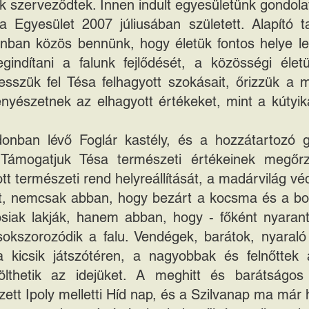
k szerveződtek. Innen indult egyesületünk gondola
 Egyesület 2007 júliusában született. Alapító 
ban közös bennünk, hogy életük fontos helye le
gindítani a falunk fejlődését, a közösségi élet
lesszük fel Tésa felhagyott szokásait, őrizzük a
yészetnek az elhagyott értékeket, mint a kútyikát
onban lévő Foglár kastély, és a hozzátartozó g
át. Támogatjuk Tésa természeti értékeinek megőr
 természeti rend helyreállítását, a madárvilág vé
tt, nemcsak abban, hogy bezárt a kocsma és a b
siak lakják, hanem abban, hogy - főként nyarant
gsokszorozódik a falu. Vendégek, barátok, nyaraló
a kicsik játszótéren, a nagyobbak és felnőttek
lthetik az idejüket. A meghitt és barátságos 
zett Ipoly melletti Híd nap, és a Szilvanap ma má