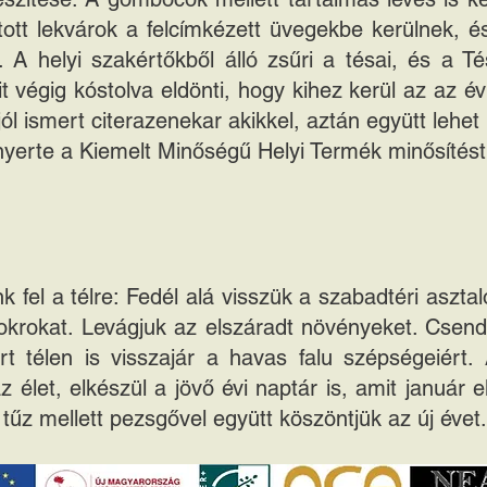
átott lekvárok a felcímkézett üvegekbe kerülnek, 
. A helyi szakértőkből álló zsűri a tésai, és a 
ait végig kóstolva eldönti, hogy kihez kerül az az é
l ismert citerazenekar akikkel, aztán együtt lehet 
nyerte a Kiemelt Minőségű Helyi Termék minősítést
 fel a télre: Fedél alá visszük a szabadtéri asztal
bokrokat. Levágjuk az elszáradt növényeket. Csen
t télen is visszajár a havas falu szépségeiért.
az élet, elkészül a jövő évi naptár is, amit január 
tűz mellett pezsgővel együtt köszöntjük az új évet.