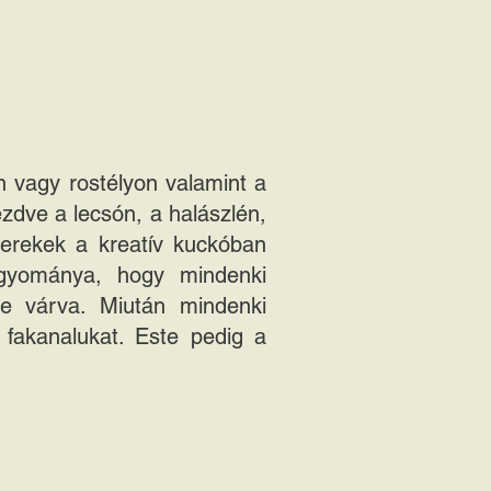
 vagy rostélyon valamint a
zdve a lecsón, a halászlén,
yerekek a kreatív kuckóban
agyománya, hogy mindenki
re várva. Miután mindenki
t fakanalukat. Este pedig a