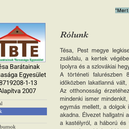
"Mert
Rólunk
Tésa, Pest megye legkis
zsákfalu, a kertek végébe
ésa Barátainak
Ipolyra és a szlovákiai he
sasága Egyesület
A történeti falurészben 
8719208-1-13
időközben lakatlanná vált,
Alapítva 2007
Az otthonosság érzetéhez 
mindenki ismer mindenkit,
al
egymás mellett, a dolgok 
k
akadna. Élvezet hallgatni a
a kastélyról, a háború és
lbumok