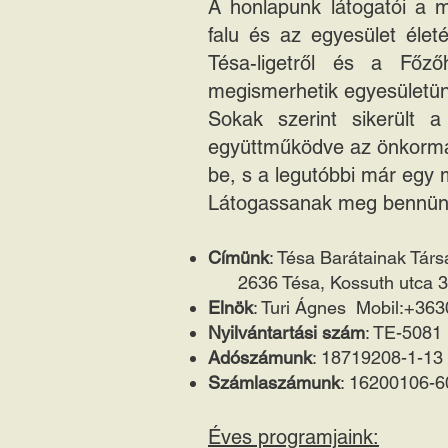
A honlapunk látogatói a m
falu és az egyesület élet
Tésa-ligetről és a Főző
megismerhetik egyesületün
Sokak szerint sikerült a
együttműködve az önkormán
be, s a legutóbbi már egy m
Látogassanak meg bennün
Címünk
: Tésa Barátainak Tár
2636 Tésa, Kossuth utca 
Elnök
: Turi Ágnes Mobil:+36
Nyilvántartási szám
: TE-5081
Adószámunk
: 18719208-1-13
Számlaszámunk
: 16200106-
Éves programjaink: