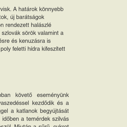
lyvisk. A határok könnyebb
ok, új barátságok
on rendezett halászlé
 szlovák sörök valamint a
zésre és kenuzásra is
y feletti hídra kifeszített
sabban követő eseményünk
vaszedéssel kezdődik és a
gel a katlanok begyújtását
 időben a temérdek szilvás
szül. Miután a sűrű, cukrot