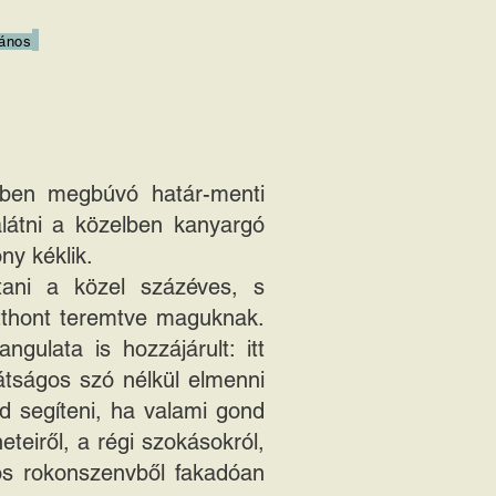
ános
yben megbúvó határ-menti
álátni a közelben kanyargó
ny kéklik.
ítani a közel százéves, s
 otthont teremtve maguknak.
gulata is hozzájárult: itt
átságos szó nélkül elmenni
d segíteni, ha valami gond
eteiről, a régi szokásokról,
nös rokonszenvből fakadóan