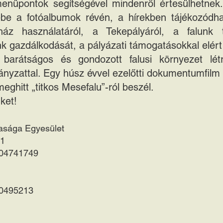
enüpontok segítségével mindenről értesülhetnek.
ébe a fotóalbumok révén, a hírekben tájékozódh
ház használatáról, a Tekepályáról, a falunk t
k gazdálkodását, a pályázati támogatásokkal elér
 barátságos és gondozott falusi környezet lét
yzattal. Egy húsz évvel ezelőtti dokumentumfilm 
eghitt „titkos Mesefalu”-ról beszél.
ket!
sasága Egyesület
31
304741749
60495213