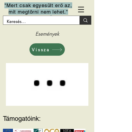
"Mert csak egyesült erő az,
mit megtörni nem lehet."
Arany János
Események
Vissza
Támogatóink: