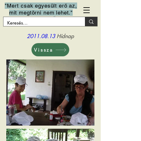
top of page
"Mert csak egyesült erő az,
mit megtörni nem lehet."
Arany János
2011.08.13
Hídnap
Vissza