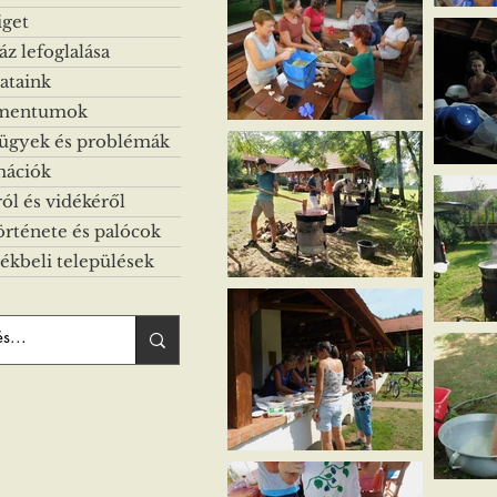
iget
z lefoglalása
ataink
mentumok
 ügyek és problémák
mációk
ról és vidékéről
örténete és palócok
ékbeli települések