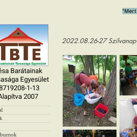
"Mert
2022.08.26-27 Szilvanap
ésa Barátainak
sasága Egyesület
8719208-1-13
Alapítva 2007
al
k
lbumok