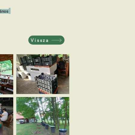
ános
Vissza