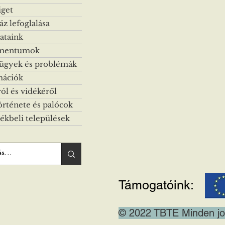
iget
z lefoglalása
ataink
mentumok
 ügyek és problémák
mációk
ról és vidékéről
örténete és palócok
ékbeli települések
Támogatóink:
© 2022 TBTE Minden jog