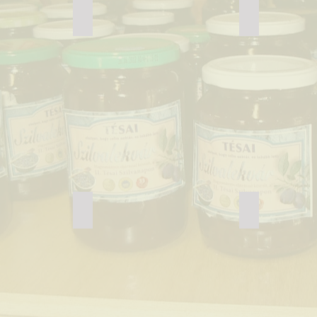
Google2
Google1
3
Tésa katonai_2
Tésa katona