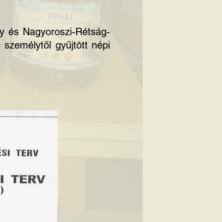
ly és Nagyoroszi-Rétság-
személytől gyűjtött
népi