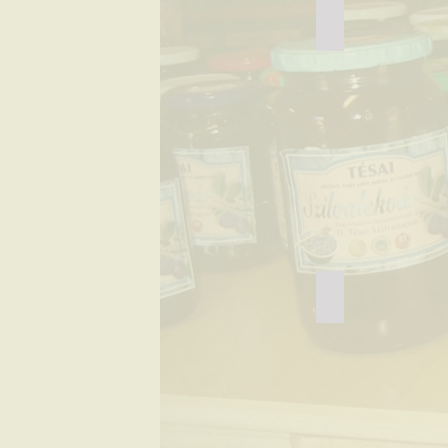
Kistérség
Tésa katonai_