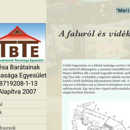
"Mert
A faluról és vidé
ésa Barátainak
sasága Egyesület
8719208-1-13
Alapítva 2007
al
k
lbumok