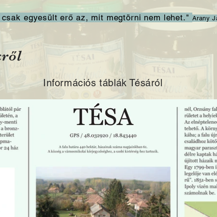
 csak egyesült erő az, mit megtörni nem lehet."
Arany J
kről
Információs táblák Tésáról