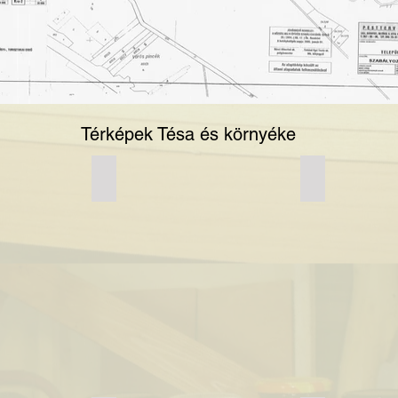
Térképek Tésa és környéke
Túrista utak_1
Túrista utak