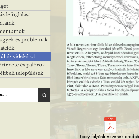
iget
z lefoglalása
ataink
mentumok
 ügyek és problémák
mációk
ról és vidékéről
örténete és palócok
ékbeli települések
Ipoly folyónk nevének eredet