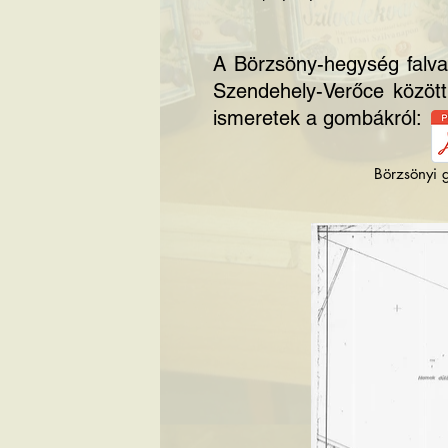
A Börzsöny-hegység falva
Szendehely-Verőce közötti
ismeretek
a gombákról:
Börzsönyi