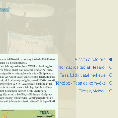
ános
Vissza a tetejére
Információs táblák Tésáról
Tésa földhivatali térképe
Térképek Tésa és környéke
Filmek, videok